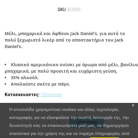
SKU:
BO005
Μέλι, μπαχαρικά και άφθονο Jack Daniel's, για αυτό το
πολύ ξεχωριστό λικέρ από το αποστακτήριο του Jack
Daniel’s.
Κλασικό αμερικάνικο ουίσκι με άρωμα από μέλι, βανίλια
μπαχαρικά, με πολύ προσιτή και ευχάριστη γεύση.
35% αλκοόλ.
Απολαύστε σκέτο με πάγο.
Κατασκευαστες:
Tennessee
x
Η ιστοσελίδα χρησιμοποιεί cookies και άλλες τεχνολογίες
καταγραφής για να εξασφαλίσει την σωστή λειτουργία της, την
–
+
ΠΡΟΣΘΉΚΗ
δυνατότητά σας να επικοινωνήσετε μαζί μας, να δημιουργήσει
στατιστικά για την χρήση της και να παρέχει πληροφορίες από