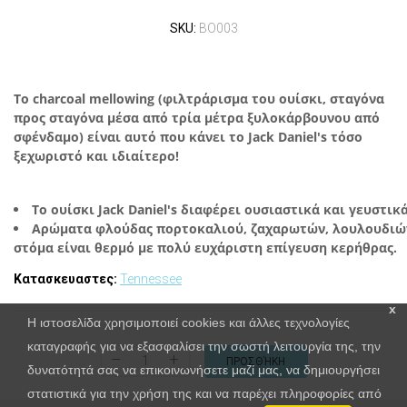
SKU:
BO003
Το charcoal mellowing (φιλτράρισμα του ουίσκι, σταγόνα
προς σταγόνα μέσα από τρία μέτρα ξυλοκάρβουνου από
σφένδαμο) είναι αυτό που κάνει το Jack Daniel's τόσο
ξεχωριστό και ιδιαίτερο!
Το ουίσκι Jack Daniel's διαφέρει ουσιαστικά και γευστικ
Αρώματα φλούδας πορτοκαλιού, ζαχαρωτών, λουλουδιών,
στόμα είναι θερμό με πολύ ευχάριστη επίγευση κερήθρας.
Κατασκευαστες:
Tennessee
x
Η ιστοσελίδα χρησιμοποιεί cookies και άλλες τεχνολογίες
καταγραφής για να εξασφαλίσει την σωστή λειτουργία της, την
–
+
ΠΡΟΣΘΉΚΗ
δυνατότητά σας να επικοινωνήσετε μαζί μας, να δημιουργήσει
στατιστικά για την χρήση της και να παρέχει πληροφορίες από