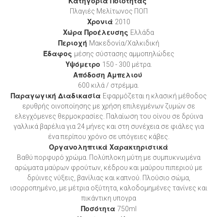
Κατηγορία Ποιότητας
Πλαγιές Μελίτωνος ΠΟΠ
Χρονιά
2010
Χώρα Προέλευσης
Ελλάδα
Περιοχή
Μακεδονία/Χαλκιδική
Έδαφος
μέσης σύστασης αμμοπηλώδες
Υψόμετρο
150 - 300 μέτρα.
Απόδοση Αμπελιού
600 κιλά / στρέμμα.
Παραγωγική Διαδικασία
Εφαρμόζεται η κλασική μέθοδος
ερυθρής οινοποίησης με χρήση επιλεγμένων ζυμών σε
ελεγχόμενες θερμοκρασίες. Παλαίωση του οίνου σε δρύινα
γαλλικά βαρέλια για 24 μήνες και στη συνέχεια σε φιάλες για
ένα περίπου χρόνο σε υπόγειες κάβες.
Οργανοληπτικά Χαρακτηριστικά
Βαθύ πορφυρό χρώμα. Πολύπλοκη μύτη με συμπυκνωμένα
αρώματα μαύρων φρούτων, κέδρου και μαύρου πιπεριού με
δρύινες νύξεις, βανίλιας και καπνού. Πλούσιο σώμα,
ισορροπημένο, με μέτρια οξύτητα, καλοδομημένες τανίνες και
πικάντικη υπογρα
Ποσότητα
750ml