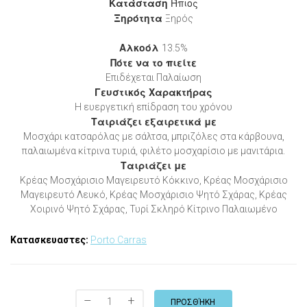
Κατάσταση
Ήπιος
Ξηρότητα
Ξηρός
Αλκοόλ
13.5%
Πότε να το πιείτε
Επιδέχεται Παλαίωση
Γευστικός Χαρακτήρας
Η ευεργετική επίδραση του χρόνου
Ταιριάζει εξαιρετικά με
Μοσχάρι κατσαρόλας με σάλτσα, μπριζόλες στα κάρβουνα,
παλαιωμένα κίτρινα τυριά, φιλέτο μοσχαρίσιο με μανιτάρια.
Ταιριάζει με
Κρέας Μοσχάρισιο Μαγειρευτό Κόκκινο, Κρέας Μοσχάρισιο
Μαγειρευτό Λευκό, Κρέας Μοσχάρισιο Ψητό Σχάρας, Κρέας
Χοιρινό Ψητό Σχάρας, Τυρί Σκληρό Κίτρινο Παλαιωμένο
Κατασκευαστες:
Porto Carras
–
+
ΠΡΟΣΘΉΚΗ