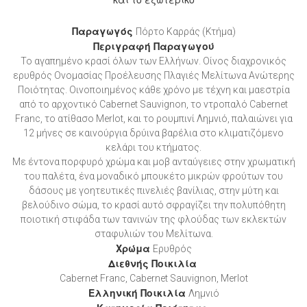
Παραγωγός
Πόρτο Καρράς (Κτήμα)
Περιγραφή Παραγωγού
Το αγαπημένο κρασί όλων των Ελλήνων. Οίνος διαχρονικός
ερυθρός Ονομασίας Προέλευσης Πλαγιές Μελίτωνα Ανώτερης
Ποιότητας. Οινοποιημένος κάθε χρόνο με τέχνη και μαεστρία
από το αρχοντικό Cabernet Sauvignon, το ντροπαλό Cabernet
Franc, το ατίθασο Merlot, και το ρουμπινί Λημνιό, παλαιώνει για
12 μήνες σε καινούργια δρύινα βαρέλια στο κλιματιζόμενο
κελάρι του κτήματος.
Με έντονα πορφυρό χρώμα και μοβ ανταύγειες στην χρωματική
του παλέτα, ένα μοναδικό μπουκέτο μικρών φρούτων του
δάσους με γοητευτικές πινελιές βανίλιας, στην μύτη και
βελούδινο σώμα, το κρασί αυτό σφραγίζει την πολυπόθητη
ποιοτική στιφάδα των τανινών της φλούδας των εκλεκτών
σταφυλιών του Μελίτωνα.
Χρώμα
Ερυθρός
Διεθνής Ποικιλία
Cabernet Franc, Cabernet Sauvignon, Merlot
Ελληνική Ποικιλία
Λημνιό